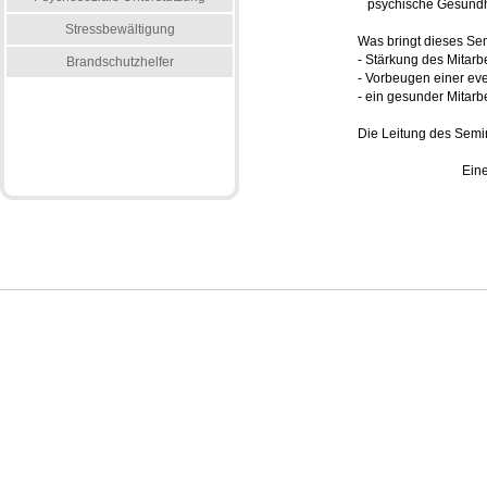
psychische Gesundh
Stressbewältigung
Was bringt dieses Se
- Stärkung des Mitarb
Brandschutzhelfer
- Vorbeugen einer ev
- ein gesunder Mitarbe
Die Leitung des Semin
Eine
Impressum
Haftungsausschluss
Links
Referenzen
AGB
Kursbedingungen
Datenschutz