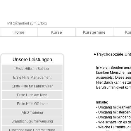
Mit Sicherheit zum Erfolg
Home
Kurse
Kurstermine
Ko
● Psychosoziale Unt
Unsere Leistungen
In vielen Berufen ge
Erste Hilfe im Betrieb
kranken Menschen sin
Erste Hilfe Management
ausgesetzt. Diese zeig
Hier durch kann es zum
Erste Hilfe für Fahrschüler
Berufsunfähigkeit ko
Erste Hilfe am Kind
Inhalte:
Erste Hilfe Offshore
- Umgang mit kranke
- Umgang mit sterbe
AED Training
- Umgang mit Angehö
Brandschutzunterweisung
- Wie schaffe ich es d
- Welche Hilfsmittel 
Psychosoziale Unterstützung