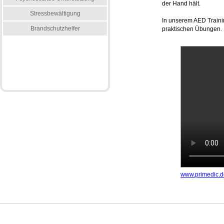
der Hand hält.
Stressbewältigung
In unserem AED Traini
Brandschutzhelfer
praktischen Übungen.
www.primedic.d
Impressum
Haftungsausschluss
Links
Referenzen